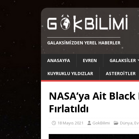
GALAKSIMIZDEN YEREL HABERLER
ANASAYFA
EVREN
GALAKSILER
KUYRUKLU YILDIZLAR
ASTEROITLER
NASA’ya Ait Black
Fırlatıldı
18 Mayıs 2021
GokBilimi
Dünya
,
Ev