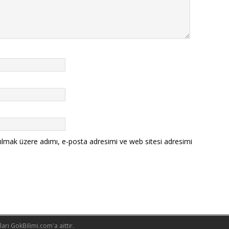
ılmak üzere adımı, e-posta adresimi ve web sitesi adresimi
rı GokBilimi.com'a aittir.