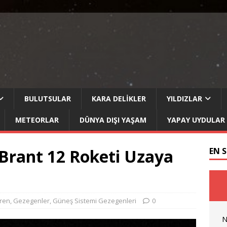
BULUTSULAR
KARA DELIKLER
YILDIZLAR
METEORLAR
DÜNYA DIŞI YAŞAM
YAPAY UYDULAR
 Brant 12 Roketi Uzaya
EN 
ren
,
Gezegenler
,
Güneş Sistemi Gezegenleri
0
N