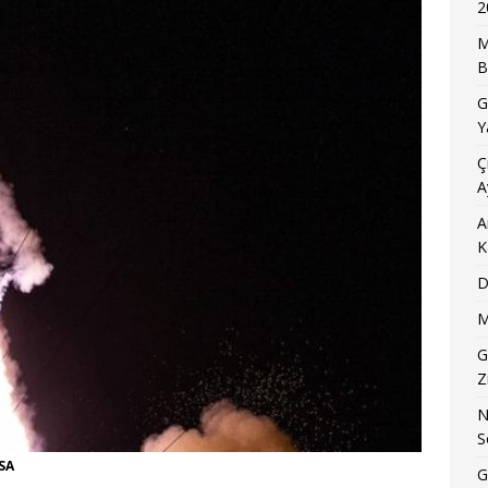
2
M
B
G
Y
Ç
A
A
K
D
M
G
Z
N
S
ASA
G