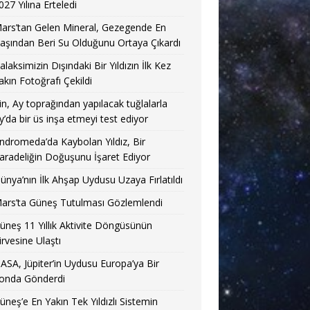
027 Yılına Erteledi
ars’tan Gelen Mineral, Gezegende En
aşından Beri Su Olduğunu Ortaya Çıkardı
alaksimizin Dışındaki Bir Yıldızın İlk Kez
akın Fotoğrafı Çekildi
in, Ay toprağından yapılacak tuğlalarla
y’da bir üs inşa etmeyi test ediyor
ndromeda’da Kaybolan Yıldız, Bir
aradeliğin Doğuşunu İşaret Ediyor
ünya’nın İlk Ahşap Uydusu Uzaya Fırlatıldı
ars’ta Güneş Tutulması Gözlemlendi
üneş 11 Yıllık Aktivite Döngüsünün
irvesine Ulaştı
ASA, Jüpiter’in Uydusu Europa’ya Bir
onda Gönderdi
üneş’e En Yakın Tek Yıldızlı Sistemin