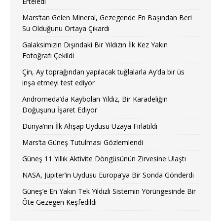
Erteledi
Mars’tan Gelen Mineral, Gezegende En Başından Beri
Su Olduğunu Ortaya Çıkardı
Galaksimizin Dışındaki Bir Yıldızın İlk Kez Yakın
Fotoğrafı Çekildi
Çin, Ay toprağından yapılacak tuğlalarla Ay’da bir üs
inşa etmeyi test ediyor
Andromeda’da Kaybolan Yıldız, Bir Karadeliğin
Doğuşunu İşaret Ediyor
Dünya’nın İlk Ahşap Uydusu Uzaya Fırlatıldı
Mars’ta Güneş Tutulması Gözlemlendi
Güneş 11 Yıllık Aktivite Döngüsünün Zirvesine Ulaştı
NASA, Jüpiter’in Uydusu Europa’ya Bir Sonda Gönderdi
Güneş’e En Yakın Tek Yıldızlı Sistemin Yörüngesinde Bir
Öte Gezegen Keşfedildi