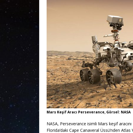
Mars Keşif Aracı Perseverance, Görsel: NASA
NASA, Perseverance isimli Mars keşif aracını 
Florida’daki Cape Canaveral Üssü’nden Atlas V rok