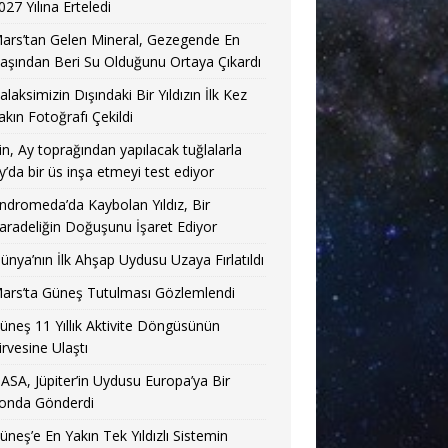
027 Yılına Erteledi
ars’tan Gelen Mineral, Gezegende En
aşından Beri Su Olduğunu Ortaya Çıkardı
alaksimizin Dışındaki Bir Yıldızın İlk Kez
akın Fotoğrafı Çekildi
in, Ay toprağından yapılacak tuğlalarla
y’da bir üs inşa etmeyi test ediyor
ndromeda’da Kaybolan Yıldız, Bir
aradeliğin Doğuşunu İşaret Ediyor
ünya’nın İlk Ahşap Uydusu Uzaya Fırlatıldı
ars’ta Güneş Tutulması Gözlemlendi
üneş 11 Yıllık Aktivite Döngüsünün
irvesine Ulaştı
ASA, Jüpiter’in Uydusu Europa’ya Bir
onda Gönderdi
üneş’e En Yakın Tek Yıldızlı Sistemin