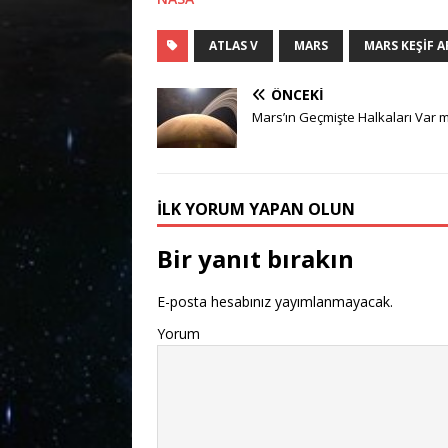
ATLAS V
MARS
MARS KEŞIF A
ÖNCEKI
Mars’ın Geçmişte Halkaları Var m
İLK YORUM YAPAN OLUN
Bir yanıt bırakın
E-posta hesabınız yayımlanmayacak.
Yorum