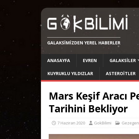
GALAKSIMIZDEN YEREL HABERLER
ANASAYFA
EVREN
GALAKSILER
KUYRUKLU YILDIZLAR
ASTEROITLER
Mars Keşif Aracı P
Tarihini Bekliyor
7 Haziran 2020
GokBilimi
Gezegen