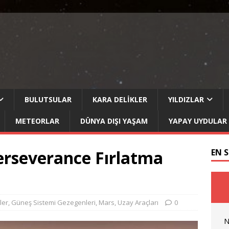
BULUTSULAR
KARA DELIKLER
YILDIZLAR
METEORLAR
DÜNYA DIŞI YAŞAM
YAPAY UYDULAR
erseverance Fırlatma
EN 
ler
,
Güneş Sistemi Gezegenleri
,
Mars
,
Uzay Araçları
0
N