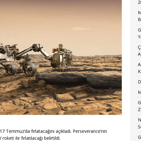
2
M
B
G
Y
Ç
A
A
K
D
M
G
Z
N
S
17 Temmuz’da fırlatacağını açıkladı. Perseverance’nin
G
eti ile fırlatılacağı belirtildi.