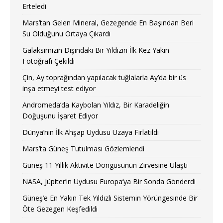
Erteledi
Mars’tan Gelen Mineral, Gezegende En Başından Beri
Su Olduğunu Ortaya Çıkardı
Galaksimizin Dışındaki Bir Yıldızın İlk Kez Yakın
Fotoğrafı Çekildi
Çin, Ay toprağından yapılacak tuğlalarla Ay’da bir üs
inşa etmeyi test ediyor
Andromeda’da Kaybolan Yıldız, Bir Karadeliğin
Doğuşunu İşaret Ediyor
Dünya’nın İlk Ahşap Uydusu Uzaya Fırlatıldı
Mars’ta Güneş Tutulması Gözlemlendi
Güneş 11 Yıllık Aktivite Döngüsünün Zirvesine Ulaştı
NASA, Jüpiter’in Uydusu Europa’ya Bir Sonda Gönderdi
Güneş’e En Yakın Tek Yıldızlı Sistemin Yörüngesinde Bir
Öte Gezegen Keşfedildi