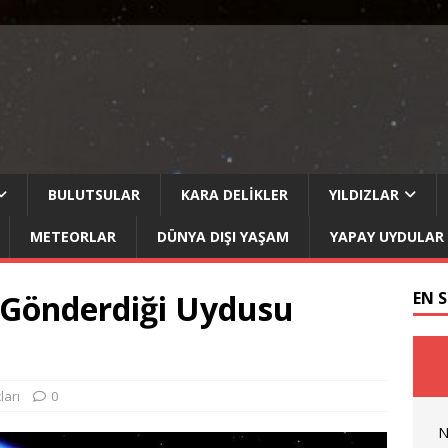
BULUTSULAR
KARA DELIKLER
YILDIZLAR
METEORLAR
DÜNYA DIŞI YAŞAM
YAPAY UYDULAR
 Gönderdiği Uydusu
EN 
ları
0
N