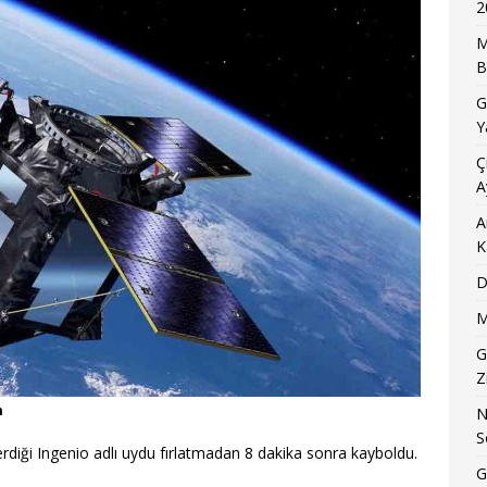
2
M
B
G
Y
Ç
A
A
K
D
M
G
Z
m
N
S
rdiği Ingenio adlı uydu fırlatmadan 8 dakika sonra kayboldu.
G