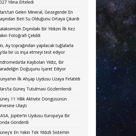
027 Yılına Erteledi
ars’tan Gelen Mineral, Gezegende En
aşından Beri Su Olduğunu Ortaya Çıkardı
alaksimizin Dışındaki Bir Yıldızın İlk Kez
akın Fotoğrafı Çekildi
in, Ay toprağından yapılacak tuğlalarla
y’da bir üs inşa etmeyi test ediyor
ndromeda’da Kaybolan Yıldız, Bir
aradeliğin Doğuşunu İşaret Ediyor
ünya’nın İlk Ahşap Uydusu Uzaya Fırlatıldı
ars’ta Güneş Tutulması Gözlemlendi
üneş 11 Yıllık Aktivite Döngüsünün
irvesine Ulaştı
ASA, Jüpiter’in Uydusu Europa’ya Bir
onda Gönderdi
üneş’e En Yakın Tek Yıldızlı Sistemin