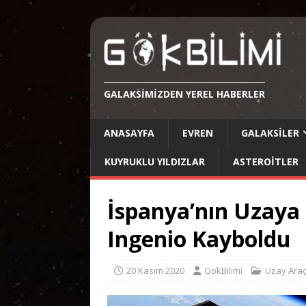
GALAKSIMIZDEN YEREL HABERLER
ANASAYFA
EVREN
GALAKSILER
KUYRUKLU YILDIZLAR
ASTEROITLER
İspanya’nın Uzaya
Ingenio Kayboldu
20 Kasım 2020
GokBilimi
Uzay Araç