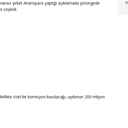
Y
nsız şirket Arianspace yaptığı açıklamada yörüngede
ı söyledi.
e birlikte özel bir komisyon kurulacağı, uydunun 200 milyon