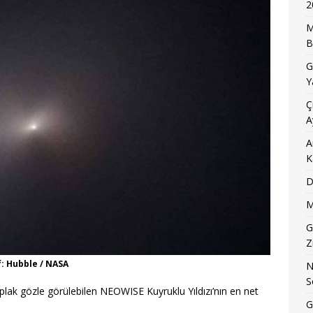
2
M
B
G
Y
Ç
A
A
K
D
M
G
Z
f: Hubble / NASA
N
S
plak gözle görülebilen NEOWISE Kuyruklu Yıldızı’nın en net
G