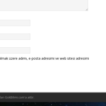
ılmak üzere adımı, e-posta adresimi ve web sitesi adresimi
rı GokBilimi.com'a aittir.