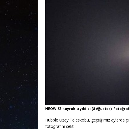
NEOWISE kuyruklu yıldızı (8 Ağustos), Fotoğra
Hubble Uzay Teleskobu, geçtiğimiz aylarda çı
fotoğrafını çekti.