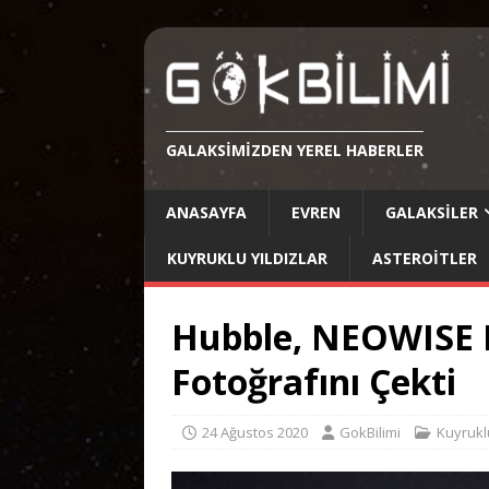
GALAKSIMIZDEN YEREL HABERLER
ANASAYFA
EVREN
GALAKSILER
KUYRUKLU YILDIZLAR
ASTEROITLER
Hubble, NEOWISE K
Fotoğrafını Çekti
24 Ağustos 2020
GokBilimi
Kuyruklu