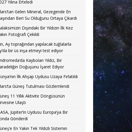
027 Yılına Erteledi
ars’tan Gelen Mineral, Gezegende En
aşından Beri Su Olduğunu Ortaya Çıkardı
alaksimizin Dışındaki Bir Yıldızın İlk Kez
akın Fotoğrafı Çekildi
in, Ay toprağından yapılacak tuğlalarla
y’da bir üs inşa etmeyi test ediyor
ndromeda’da Kaybolan Yıldız, Bir
aradeliğin Doğuşunu İşaret Ediyor
ünya’nın İlk Ahşap Uydusu Uzaya Fırlatıldı
ars’ta Güneş Tutulması Gözlemlendi
üneş 11 Yıllık Aktivite Döngüsünün
irvesine Ulaştı
ASA, Jüpiter’in Uydusu Europa’ya Bir
onda Gönderdi
üneş’e En Yakın Tek Yıldızlı Sistemin