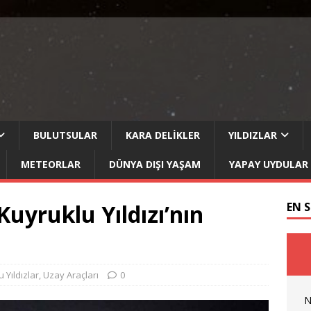
BULUTSULAR
KARA DELIKLER
YILDIZLAR
METEORLAR
DÜNYA DIŞI YAŞAM
YAPAY UYDULAR
uyruklu Yıldızı’nın
EN 
 Yıldızlar
,
Uzay Araçları
0
N