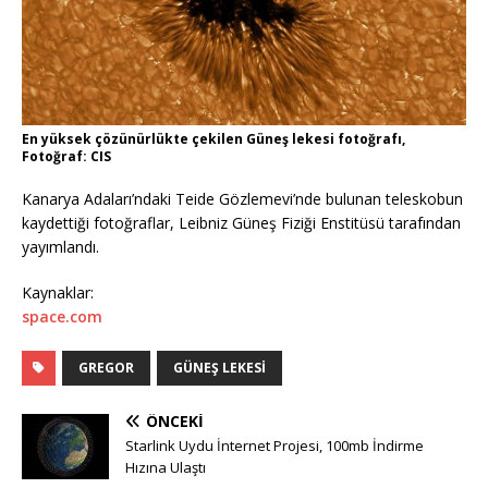
En yüksek çözünürlükte çekilen Güneş lekesi fotoğrafı,
Fotoğraf: CIS
Kanarya Adaları’ndaki Teide Gözlemevi’nde bulunan teleskobun
kaydettiği fotoğraflar, Leibniz Güneş Fiziği Enstitüsü tarafından
yayımlandı.
Kaynaklar:
space.com
GREGOR
GÜNEŞ LEKESI
ÖNCEKI
Starlink Uydu İnternet Projesi, 100mb İndirme
Hızına Ulaştı