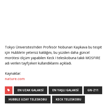
Tokyo Üniversitesi’nden Profesör Nobunari Kaşikava bu tespit
için Hubble’ın yetersiz kaldığını, bu yüzden daha güncel
morötesi ölçüm yapabilen Keck I teleskobuna takılı MOSFIRE
adı verilen tayfçekeri kullandıklarını açıkladı.
Kaynaklar:
nature.com
EN UZAK GALAKSI
EN YAŞLI GALAKSI
GN-Z11
HUBBLE UZAY TELESKOBU
KECK TELESKOBU