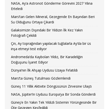
NASA, Ay’a Astronot Gönderme Görevini 2027 Yılına
Erteledi
Mars’tan Gelen Mineral, Gezegende En Başından Beri
Su Olduğunu Ortaya Çıkardı
Galaksimizin Dışındaki Bir Yıldızın İlk Kez Yakın
Fotoğrafı Çekildi
Çin, Ay toprağından yapılacak tuğlalarla Ay’da bir üs
inşa etmeyi test ediyor
Andromeda’da Kaybolan Yıldız, Bir Karadeliğin
Doğuşunu İşaret Ediyor
Dünya’nın İlk Ahşap Uydusu Uzaya Fırlatıldı
Mars’ta Güneş Tutulması Gözlemlendi
Güneş 11 Yıllık Aktivite Döngüsünün Zirvesine Ulaştı
NASA, Jüpiter’in Uydusu Europa’ya Bir Sonda Gönderdi
Güneş’e En Yakın Tek Yıldızlı Sistemin Yörüngesinde Bir
Öte Gezegen Keşfedildi