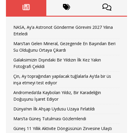
NASA, Ay’a Astronot Gönderme Görevini 2027 Yılına
Erteledi
Mars’tan Gelen Mineral, Gezegende En Başından Beri
Su Olduğunu Ortaya Çıkardı
Galaksimizin Dışındaki Bir Yıldızın İlk Kez Yakın
Fotoğrafı Çekildi
Çin, Ay toprağından yapılacak tuğlalarla Ay’da bir üs
inşa etmeyi test ediyor
Andromeda’da Kaybolan Yıldız, Bir Karadeliğin
Doğuşunu İşaret Ediyor
Dünya’nın İlk Ahşap Uydusu Uzaya Fırlatıldı
Mars’ta Güneş Tutulması Gözlemlendi
Güneş 11 Yıllık Aktivite Döngüsünün Zirvesine Ulaştı