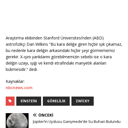
Araştırma ekibinden Stanford Üniversitesi’nden (ABD)
astrofizikçi Dan Wilkins “Bu kara deliğe giren hiçbir ışık çıkamaz,
bu nedenle kara deliğin arkasındaki hiçbir şeyi görmememiz
gerekir. X-ışını yankılarını görebilmemizin sebebi ise o kara
deliğin uzayı, ışığı ve kendi etrafındaki manyetik alanları
bükmesidir.” dedi.
Kaynaklar:
nbcnews.com
EINSTEIN
GÖRELILIK
ZWICKY
ÖNCEKI
Jüpiter’in Uydusu Ganymede’de Su Buharı Bulundu