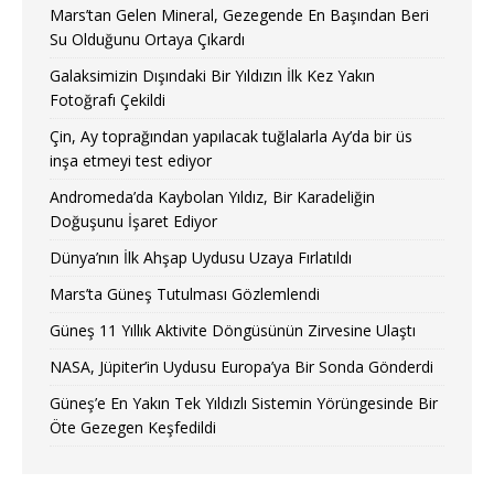
Mars’tan Gelen Mineral, Gezegende En Başından Beri
Su Olduğunu Ortaya Çıkardı
Galaksimizin Dışındaki Bir Yıldızın İlk Kez Yakın
Fotoğrafı Çekildi
Çin, Ay toprağından yapılacak tuğlalarla Ay’da bir üs
inşa etmeyi test ediyor
Andromeda’da Kaybolan Yıldız, Bir Karadeliğin
Doğuşunu İşaret Ediyor
Dünya’nın İlk Ahşap Uydusu Uzaya Fırlatıldı
Mars’ta Güneş Tutulması Gözlemlendi
Güneş 11 Yıllık Aktivite Döngüsünün Zirvesine Ulaştı
NASA, Jüpiter’in Uydusu Europa’ya Bir Sonda Gönderdi
Güneş’e En Yakın Tek Yıldızlı Sistemin Yörüngesinde Bir
Öte Gezegen Keşfedildi