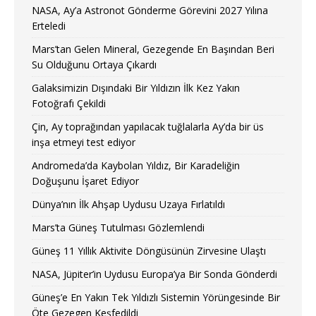
NASA, Ay’a Astronot Gönderme Görevini 2027 Yılına
Erteledi
Mars’tan Gelen Mineral, Gezegende En Başından Beri
Su Olduğunu Ortaya Çıkardı
Galaksimizin Dışındaki Bir Yıldızın İlk Kez Yakın
Fotoğrafı Çekildi
Çin, Ay toprağından yapılacak tuğlalarla Ay’da bir üs
inşa etmeyi test ediyor
Andromeda’da Kaybolan Yıldız, Bir Karadeliğin
Doğuşunu İşaret Ediyor
Dünya’nın İlk Ahşap Uydusu Uzaya Fırlatıldı
Mars’ta Güneş Tutulması Gözlemlendi
Güneş 11 Yıllık Aktivite Döngüsünün Zirvesine Ulaştı
NASA, Jüpiter’in Uydusu Europa’ya Bir Sonda Gönderdi
Güneş’e En Yakın Tek Yıldızlı Sistemin Yörüngesinde Bir
Öte Gezegen Keşfedildi