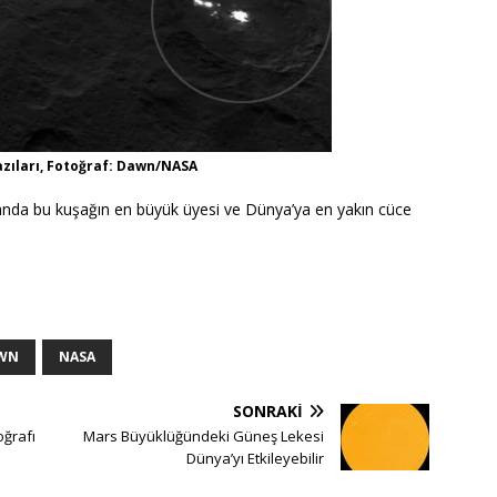
azıları, Fotoğraf: Dawn/NASA
anda bu kuşağın en büyük üyesi ve Dünya’ya en yakın cüce
WN
NASA
SONRAKI
oğrafı
Mars Büyüklüğündeki Güneş Lekesi
Dünya’yı Etkileyebilir