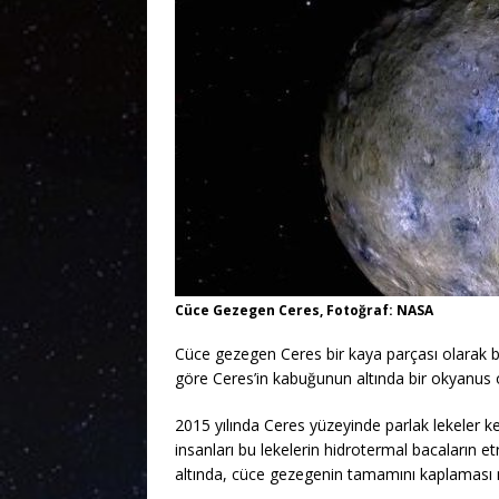
Cüce Gezegen Ceres, Fotoğraf: NASA
Cüce gezegen Ceres bir kaya parçası olarak b
göre Ceres’in kabuğunun altında bir okyanus o
2015 yılında Ceres yüzeyinde parlak lekeler k
insanları bu lekelerin hidrotermal bacaların e
altında, cüce gezegenin tamamını kaplaması 