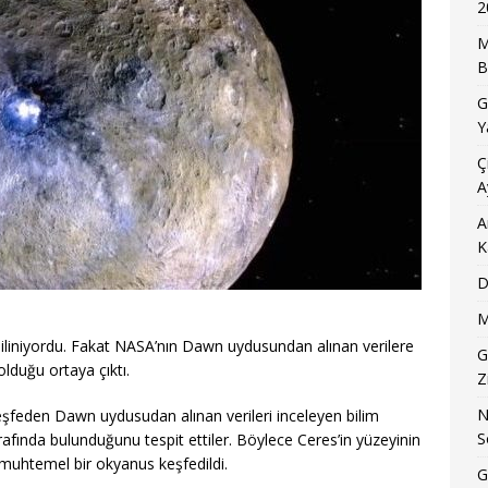
2
M
B
G
Y
Ç
A
A
K
D
M
iliniyordu. Fakat NASA’nın Dawn uydusundan alınan verilere
G
lduğu ortaya çıktı.
Z
N
eşfeden Dawn uydusudan alınan verileri inceleyen bilim
S
trafında bulunduğunu tespit ettiler. Böylece Ceres’in yüzeyinin
muhtemel bir okyanus keşfedildi.
G