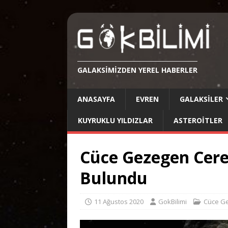
GALAKSIMIZDEN YEREL HABERLER
ANASAYFA
EVREN
GALAKSILER
KUYRUKLU YILDIZLAR
ASTEROITLER
Cüce Gezegen Cere
Bulundu
11 Ağustos 2020
GokBilimi
Cüce G