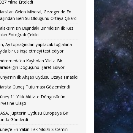
027 Yılına Erteledi
ars’tan Gelen Mineral, Gezegende En
aşından Beri Su Olduğunu Ortaya Çıkardı
alaksimizin Dışındaki Bir Yıldızın İlk Kez
akın Fotoğrafı Çekildi
in, Ay toprağından yapılacak tuğlalarla
y’da bir üs inşa etmeyi test ediyor
ndromeda’da Kaybolan Yıldız, Bir
aradeliğin Doğuşunu İşaret Ediyor
ünya’nın İlk Ahşap Uydusu Uzaya Fırlatıldı
ars’ta Güneş Tutulması Gözlemlendi
üneş 11 Yıllık Aktivite Döngüsünün
irvesine Ulaştı
ASA, Jüpiter’in Uydusu Europa’ya Bir
onda Gönderdi
üneş’e En Yakın Tek Yıldızlı Sistemin