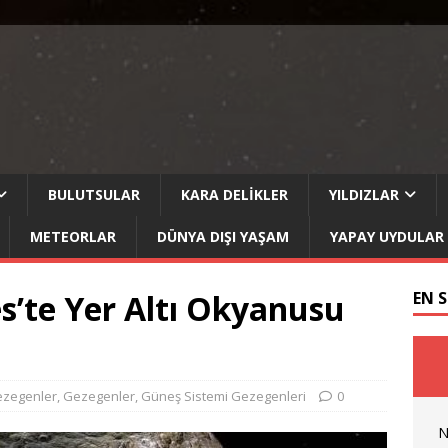
BULUTSULAR
KARA DELIKLER
YILDIZLAR
METEORLAR
DÜNYA DIŞI YAŞAM
YAPAY UYDULAR
s’te Yer Altı Okyanusu
EN 
ezegenler
,
Gezegenler
,
Güneş Sistemi Gezegenleri
0
N