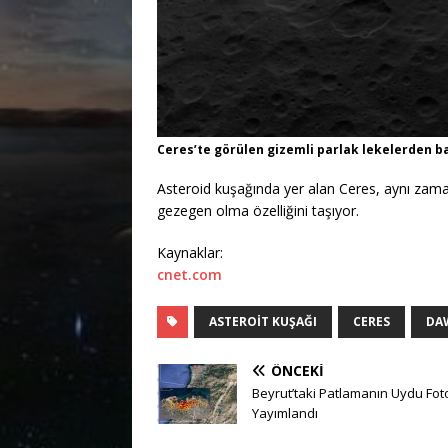
Ceres’te görülen gizemli parlak lekelerden b
Asteroid kuşağında yer alan Ceres, aynı zam
gezegen olma özelliğini taşıyor.
Kaynaklar:
cnet.com
ASTEROIT KUŞAĞI
CERES
DA
ÖNCEKI
Beyrut’taki Patlamanın Uydu Fot
Yayımlandı