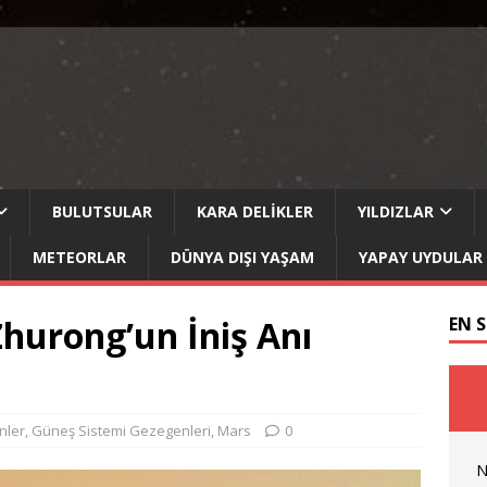
BULUTSULAR
KARA DELIKLER
YILDIZLAR
METEORLAR
DÜNYA DIŞI YAŞAM
YAPAY UYDULAR
Zhurong’un İniş Anı
EN 
nler
,
Güneş Sistemi Gezegenleri
,
Mars
0
N