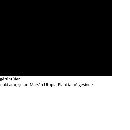
 görüntüler
ndaki araç şu an Mars’ın Utopia Planitia bölgesinde