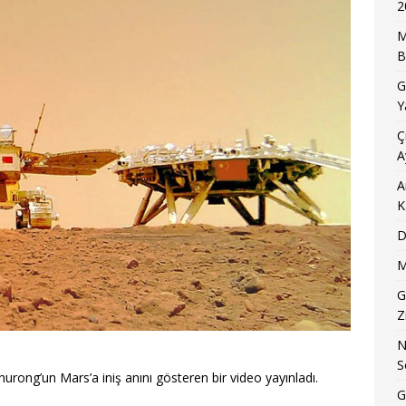
2
M
B
G
Y
Ç
A
A
K
D
M
G
Z
N
S
urong’un Mars’a iniş anını gösteren bir video yayınladı.
G