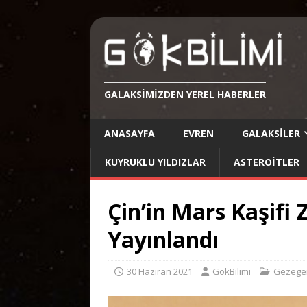
GALAKSIMIZDEN YEREL HABERLER
ANASAYFA
EVREN
GALAKSILER
KUYRUKLU YILDIZLAR
ASTEROITLER
Çin’in Mars Kaşifi 
Yayınlandı
30 Haziran 2021
GokBilimi
Gezege