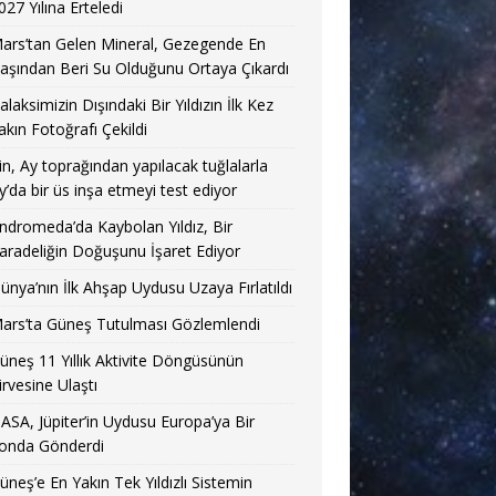
027 Yılına Erteledi
ars’tan Gelen Mineral, Gezegende En
aşından Beri Su Olduğunu Ortaya Çıkardı
alaksimizin Dışındaki Bir Yıldızın İlk Kez
akın Fotoğrafı Çekildi
in, Ay toprağından yapılacak tuğlalarla
y’da bir üs inşa etmeyi test ediyor
ndromeda’da Kaybolan Yıldız, Bir
aradeliğin Doğuşunu İşaret Ediyor
ünya’nın İlk Ahşap Uydusu Uzaya Fırlatıldı
ars’ta Güneş Tutulması Gözlemlendi
üneş 11 Yıllık Aktivite Döngüsünün
irvesine Ulaştı
ASA, Jüpiter’in Uydusu Europa’ya Bir
onda Gönderdi
üneş’e En Yakın Tek Yıldızlı Sistemin