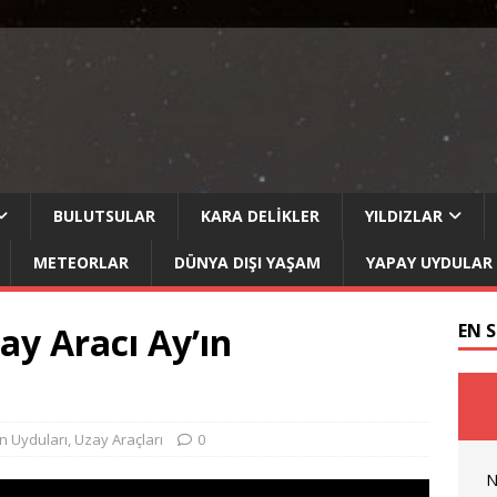
BULUTSULAR
KARA DELIKLER
YILDIZLAR
METEORLAR
DÜNYA DIŞI YAŞAM
YAPAY UYDULAR
ay Aracı Ay’ın
EN 
 Uyduları
,
Uzay Araçları
0
N