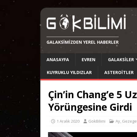
GALAKSIMIZDEN YEREL HABERLER
ANASAYFA
EVREN
GALAKSILER
KUYRUKLU YILDIZLAR
ASTEROITLER
Çin’in Chang’e 5 Uz
Yörüngesine Girdi
1 Aralık 2020
GokBilimi
Ay
,
Gezegen