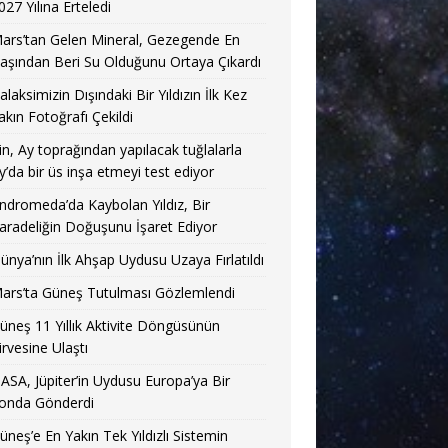
027 Yılına Erteledi
ars’tan Gelen Mineral, Gezegende En
aşından Beri Su Olduğunu Ortaya Çıkardı
alaksimizin Dışındaki Bir Yıldızın İlk Kez
akın Fotoğrafı Çekildi
in, Ay toprağından yapılacak tuğlalarla
y’da bir üs inşa etmeyi test ediyor
ndromeda’da Kaybolan Yıldız, Bir
aradeliğin Doğuşunu İşaret Ediyor
ünya’nın İlk Ahşap Uydusu Uzaya Fırlatıldı
ars’ta Güneş Tutulması Gözlemlendi
üneş 11 Yıllık Aktivite Döngüsünün
irvesine Ulaştı
ASA, Jüpiter’in Uydusu Europa’ya Bir
onda Gönderdi
üneş’e En Yakın Tek Yıldızlı Sistemin