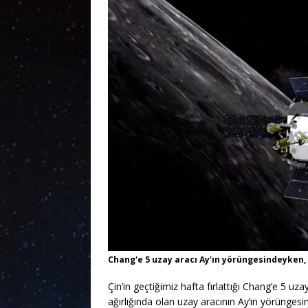
Chang'e 5 uzay aracı Ay'ın yörüngesindeyken,
Çin’in geçtiğimiz hafta fırlattığı Chang’e 5 uz
ağırlığında olan uzay aracının Ay’ın yörünges