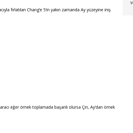
Y
yla fırlatılan Chang’e 5’in yakın zamanda Ay yüzeyine iniş
aracı eğer örnek toplamada başarılı olursa Çin, Ay’dan örnek