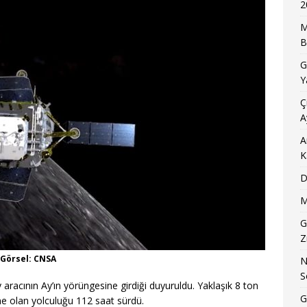
2
M
B
G
Y
Ç
A
A
K
D
M
G
Z
 Görsel: CNSA
N
S
ay aracının Ay’ın yörüngesine girdiği duyuruldu. Yaklaşık 8 ton
G
ine olan yolculuğu 112 saat sürdü.