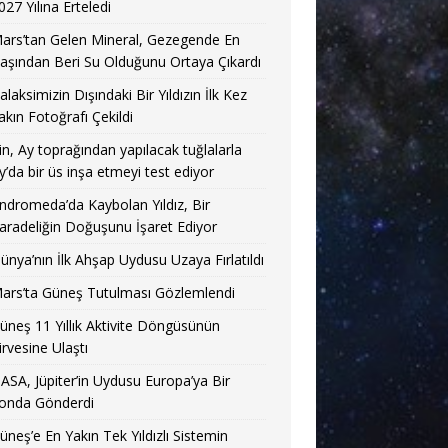
027 Yılına Erteledi
ars’tan Gelen Mineral, Gezegende En
aşından Beri Su Olduğunu Ortaya Çıkardı
alaksimizin Dışındaki Bir Yıldızın İlk Kez
akın Fotoğrafı Çekildi
in, Ay toprağından yapılacak tuğlalarla
y’da bir üs inşa etmeyi test ediyor
ndromeda’da Kaybolan Yıldız, Bir
aradeliğin Doğuşunu İşaret Ediyor
ünya’nın İlk Ahşap Uydusu Uzaya Fırlatıldı
ars’ta Güneş Tutulması Gözlemlendi
üneş 11 Yıllık Aktivite Döngüsünün
irvesine Ulaştı
ASA, Jüpiter’in Uydusu Europa’ya Bir
onda Gönderdi
üneş’e En Yakın Tek Yıldızlı Sistemin