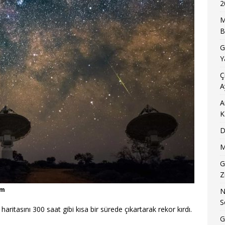
2
M
B
G
Y
Ç
A
A
K
D
M
G
Z
om
N
S
 haritasını 300 saat gibi kısa bir sürede çıkartarak rekor kırdı.
G