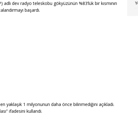
Y
P) adlı dev radyo teleskobu gökyüzünün %83’lük bir kısmının
italandırmayı başardı.
den yaklaşık 1 milyonunun daha önce bilinmediğini açıkladı.
sı” ifadesini kullandı.