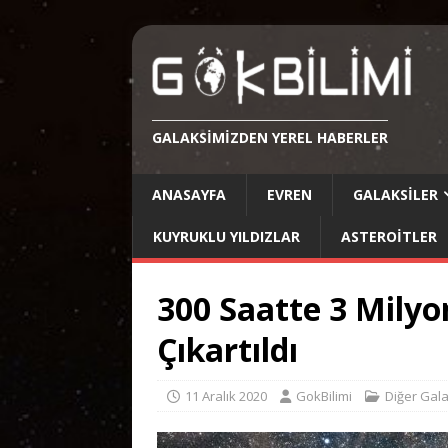
GALAKSIMIZDEN YEREL HABERLER
ANASAYFA
EVREN
GALAKSILER
KUYRUKLU YILDIZLAR
ASTEROITLER
300 Saatte 3 Milyo
Çıkartıldı
11 Aralık 2020
GokBilimi
Diğer Gala