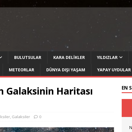
BULUTSULAR
KARA DELIKLER
YILDIZLAR
METEORLAR
DÜNYA DIŞI YAŞAM
YAPAY UYDULAR
n Galaksinin Haritası
EN 
ksiler
,
Galaksiler
0
N