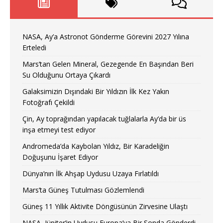
NASA, Ay’a Astronot Gönderme Görevini 2027 Yılına
Erteledi
Mars’tan Gelen Mineral, Gezegende En Başından Beri
Su Olduğunu Ortaya Çıkardı
Galaksimizin Dışındaki Bir Yıldızın İlk Kez Yakın
Fotoğrafı Çekildi
Çin, Ay toprağından yapılacak tuğlalarla Ay’da bir üs
inşa etmeyi test ediyor
Andromeda’da Kaybolan Yıldız, Bir Karadeliğin
Doğuşunu İşaret Ediyor
Dünya’nın İlk Ahşap Uydusu Uzaya Fırlatıldı
Mars’ta Güneş Tutulması Gözlemlendi
Güneş 11 Yıllık Aktivite Döngüsünün Zirvesine Ulaştı
NASA, Jüpiter’in Uydusu Europa’ya Bir Sonda Gönderdi