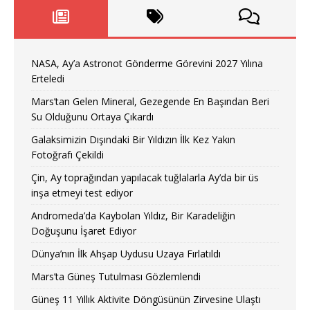
NASA, Ay’a Astronot Gönderme Görevini 2027 Yılına
Erteledi
Mars’tan Gelen Mineral, Gezegende En Başından Beri
Su Olduğunu Ortaya Çıkardı
Galaksimizin Dışındaki Bir Yıldızın İlk Kez Yakın
Fotoğrafı Çekildi
Çin, Ay toprağından yapılacak tuğlalarla Ay’da bir üs
inşa etmeyi test ediyor
Andromeda’da Kaybolan Yıldız, Bir Karadeliğin
Doğuşunu İşaret Ediyor
Dünya’nın İlk Ahşap Uydusu Uzaya Fırlatıldı
Mars’ta Güneş Tutulması Gözlemlendi
Güneş 11 Yıllık Aktivite Döngüsünün Zirvesine Ulaştı