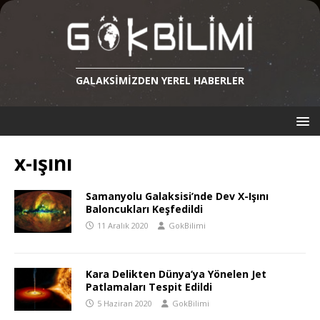
GALAKSIMIZDEN YEREL HABERLER
x-ışını
Samanyolu Galaksisi’nde Dev X-Işını
Baloncukları Keşfedildi
11 Aralık 2020
GokBilimi
Kara Delikten Dünya’ya Yönelen Jet
Patlamaları Tespit Edildi
5 Haziran 2020
GokBilimi