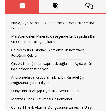
NASA, Ay’a Astronot Gönderme Görevini 2027 Yılına
Erteledi
Mars’tan Gelen Mineral, Gezegende En Başından Beri
Su Olduğunu Ortaya Çıkardı
Galaksimizin Dışındaki Bir Yıldızın İlk Kez Yakın
Fotoğrafı Çekildi
Çin, Ay toprağından yapılacak tuğlalarla Ay’da bir üs
inşa etmeyi test ediyor
Andromeda’da Kaybolan Yıldız, Bir Karadeliğin
Doğuşunu İşaret Ediyor
Dünya’nın İlk Ahşap Uydusu Uzaya Fırlatıldı
Mars’ta Güneş Tutulması Gözlemlendi
Güneş 11 Yıllık Aktivite Döngüsünün Zirvesine Ulaştı