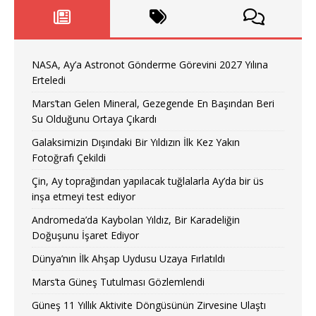
NASA, Ay’a Astronot Gönderme Görevini 2027 Yılına
Erteledi
Mars’tan Gelen Mineral, Gezegende En Başından Beri
Su Olduğunu Ortaya Çıkardı
Galaksimizin Dışındaki Bir Yıldızın İlk Kez Yakın
Fotoğrafı Çekildi
Çin, Ay toprağından yapılacak tuğlalarla Ay’da bir üs
inşa etmeyi test ediyor
Andromeda’da Kaybolan Yıldız, Bir Karadeliğin
Doğuşunu İşaret Ediyor
Dünya’nın İlk Ahşap Uydusu Uzaya Fırlatıldı
Mars’ta Güneş Tutulması Gözlemlendi
Güneş 11 Yıllık Aktivite Döngüsünün Zirvesine Ulaştı