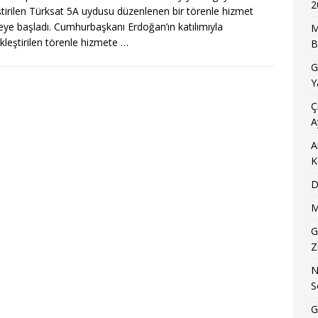
2
ştirilen Türksat 5A uydusu düzenlenen bir törenle hizmet
ye başladı. Cumhurbaşkanı Erdoğan’ın katılımıyla
M
kleştirilen törenle hizmete
…
B
G
Y
Ç
A
A
K
D
M
G
Z
N
S
G