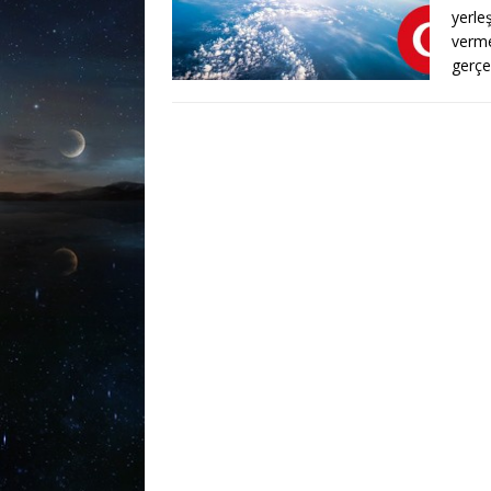
yerle
verme
gerçe