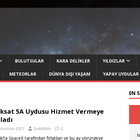
BULUTSULAR
KARA DELIKLER
YILDIZLAR
METEORLAR
DÜNYA DIŞI YAŞAM
YAPAY UYDULAR
EN 
ksat 5A Uydusu Hizmet Vermeye
ladı
 Haziran 2021
GokBilimi
0
N
k’ta SpaceX tarafından fırlatılan ve bu ay yörüngeye