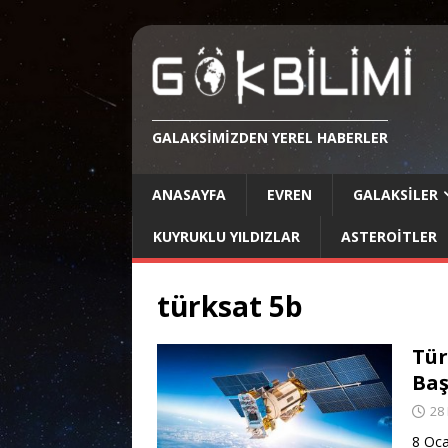
GALAKSIMIZDEN YEREL HABERLER
ANASAYFA
EVREN
GALAKSILER
KUYRUKLU YILDIZLAR
ASTEROITLER
türksat 5b
Tür
Baş
28
8 Oca