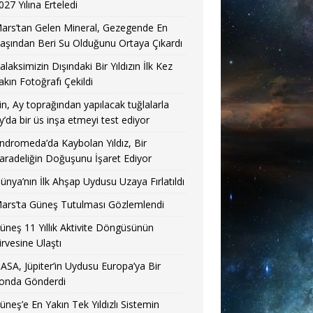
027 Yılına Erteledi
ars’tan Gelen Mineral, Gezegende En
aşından Beri Su Olduğunu Ortaya Çıkardı
alaksimizin Dışındaki Bir Yıldızın İlk Kez
akın Fotoğrafı Çekildi
in, Ay toprağından yapılacak tuğlalarla
y’da bir üs inşa etmeyi test ediyor
ndromeda’da Kaybolan Yıldız, Bir
aradeliğin Doğuşunu İşaret Ediyor
ünya’nın İlk Ahşap Uydusu Uzaya Fırlatıldı
ars’ta Güneş Tutulması Gözlemlendi
üneş 11 Yıllık Aktivite Döngüsünün
irvesine Ulaştı
ASA, Jüpiter’in Uydusu Europa’ya Bir
onda Gönderdi
üneş’e En Yakın Tek Yıldızlı Sistemin