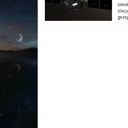
teles
(Geçi
geze