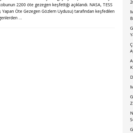
2
kobunun 2200 öte gezegen keşfettiği açıklandı. NASA, TESS
ş Yapan Öte Gezegen Gözlem Uydusu) tarafından keşfedilen
M
genlerden
…
B
G
Y
Ç
A
A
K
D
M
G
Z
N
S
G