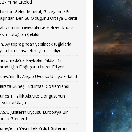
027 Yılına Erteledi
ars’tan Gelen Mineral, Gezegende En
aşından Beri Su Olduğunu Ortaya Çıkardı
alaksimizin Dışındaki Bir Yıldızın İlk Kez
akın Fotoğrafı Çekildi
in, Ay toprağından yapılacak tuğlalarla
y’da bir üs inşa etmeyi test ediyor
ndromeda’da Kaybolan Yıldız, Bir
aradeliğin Doğuşunu İşaret Ediyor
ünya’nın İlk Ahşap Uydusu Uzaya Fırlatıldı
ars’ta Güneş Tutulması Gözlemlendi
üneş 11 Yıllık Aktivite Döngüsünün
irvesine Ulaştı
ASA, Jüpiter’in Uydusu Europa’ya Bir
onda Gönderdi
üneş’e En Yakın Tek Yıldızlı Sistemin