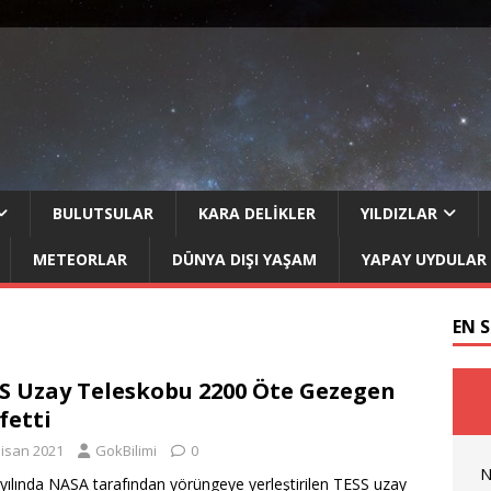
BULUTSULAR
KARA DELIKLER
YILDIZLAR
METEORLAR
DÜNYA DIŞI YAŞAM
YAPAY UYDULAR
EN 
S Uzay Teleskobu 2200 Öte Gezegen
fetti
Nisan 2021
GokBilimi
0
N
yılında NASA tarafından yörüngeye yerleştirilen TESS uzay