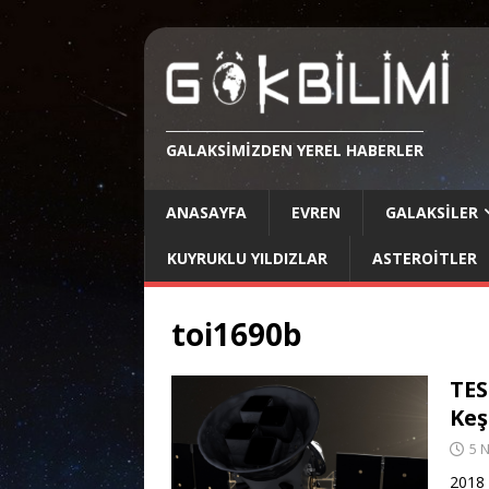
GALAKSIMIZDEN YEREL HABERLER
ANASAYFA
EVREN
GALAKSILER
KUYRUKLU YILDIZLAR
ASTEROITLER
toi1690b
TES
Keş
5 
2018 