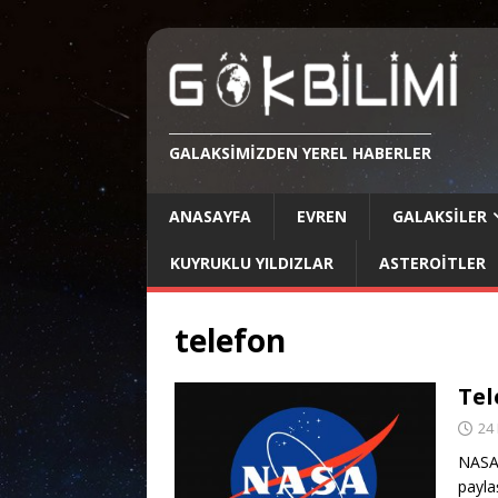
GALAKSIMIZDEN YEREL HABERLER
ANASAYFA
EVREN
GALAKSILER
KUYRUKLU YILDIZLAR
ASTEROITLER
telefon
Tel
24 
NASA 
payla