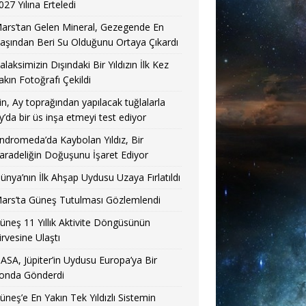
027 Yılına Erteledi
ars’tan Gelen Mineral, Gezegende En
aşından Beri Su Olduğunu Ortaya Çıkardı
alaksimizin Dışındaki Bir Yıldızın İlk Kez
akın Fotoğrafı Çekildi
in, Ay toprağından yapılacak tuğlalarla
y’da bir üs inşa etmeyi test ediyor
ndromeda’da Kaybolan Yıldız, Bir
aradeliğin Doğuşunu İşaret Ediyor
ünya’nın İlk Ahşap Uydusu Uzaya Fırlatıldı
ars’ta Güneş Tutulması Gözlemlendi
üneş 11 Yıllık Aktivite Döngüsünün
irvesine Ulaştı
ASA, Jüpiter’in Uydusu Europa’ya Bir
onda Gönderdi
üneş’e En Yakın Tek Yıldızlı Sistemin