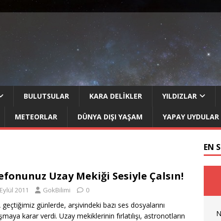
BULUTSULAR
KARA DELIKLER
YILDIZLAR
METEORLAR
DÜNYA DIŞI YAŞAM
YAPAY UYDULAR
EN 
efonunuz Uzay Mekiği Sesiyle Çalsın!
Eylül 2011
GokBilimi
0
geçtiğimiz günlerde, arşivindeki bazı ses dosyalarını
N
şmaya karar verdi. Uzay mekiklerinin fırlatılışı, astronotların