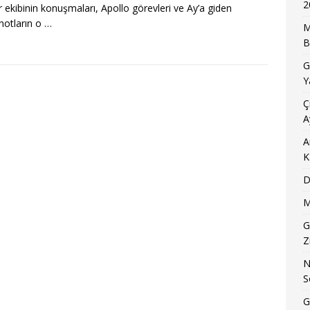
2
r ekibinin konuşmaları, Apollo görevleri ve Ay’a giden
notların o
…
M
B
G
Y
Ç
A
A
K
D
M
G
Z
N
S
G