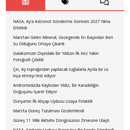
NASA, Ay’a Astronot Gönderme Görevini 2027 Yılına
Erteledi
Mars’tan Gelen Mineral, Gezegende En Başından Beri
Su Olduğunu Ortaya Çıkardı
Galaksimizin Dışındaki Bir Yıldızın İlk Kez Yakın
Fotoğrafı Çekildi
Çin, Ay toprağından yapılacak tuğlalarla Ay’da bir üs
inşa etmeyi test ediyor
Andromeda’da Kaybolan Yıldız, Bir Karadeliğin
Doğuşunu İşaret Ediyor
Dünya’nın İlk Ahşap Uydusu Uzaya Fırlatıldı
Mars’ta Güneş Tutulması Gözlemlendi
Güneş 11 Yıllık Aktivite Döngüsünün Zirvesine Ulaştı
NASA, Jüpiter’in Uydusu Europa’ya Bir Sonda Gönderdi