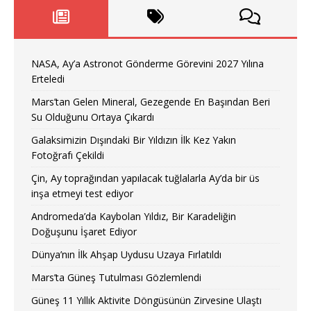
NASA, Ay’a Astronot Gönderme Görevini 2027 Yılına
Erteledi
Mars’tan Gelen Mineral, Gezegende En Başından Beri
Su Olduğunu Ortaya Çıkardı
Galaksimizin Dışındaki Bir Yıldızın İlk Kez Yakın
Fotoğrafı Çekildi
Çin, Ay toprağından yapılacak tuğlalarla Ay’da bir üs
inşa etmeyi test ediyor
Andromeda’da Kaybolan Yıldız, Bir Karadeliğin
Doğuşunu İşaret Ediyor
Dünya’nın İlk Ahşap Uydusu Uzaya Fırlatıldı
Mars’ta Güneş Tutulması Gözlemlendi
Güneş 11 Yıllık Aktivite Döngüsünün Zirvesine Ulaştı