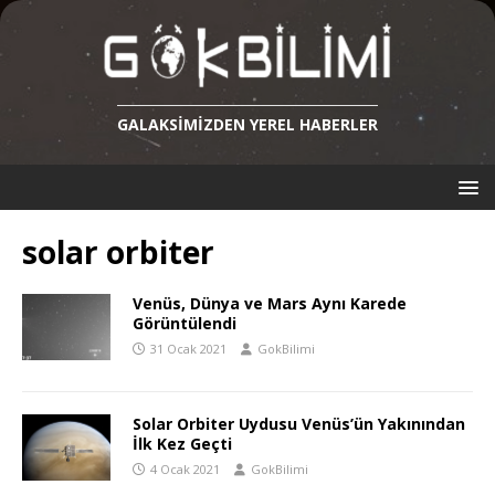
GALAKSIMIZDEN YEREL HABERLER
solar orbiter
Venüs, Dünya ve Mars Aynı Karede
Görüntülendi
31 Ocak 2021
GokBilimi
Solar Orbiter Uydusu Venüs’ün Yakınından
İlk Kez Geçti
4 Ocak 2021
GokBilimi