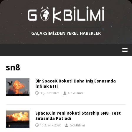
GALAKSIMIZDEN YEREL HABERLER
sn8
Bir SpaceX Roketi Daha İniş Esnasında
İnfilak Etti
3 Şubat 2021
GokBilimi
SpaceX’in Yeni Roketi Starship SN8, Test
Sırasında Patladı
10 Aralık 2020
GokBilimi