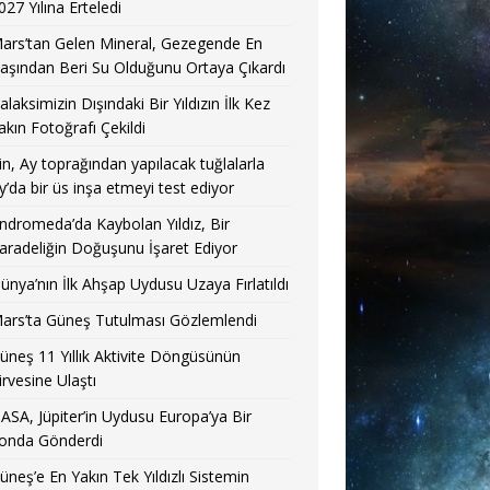
027 Yılına Erteledi
ars’tan Gelen Mineral, Gezegende En
aşından Beri Su Olduğunu Ortaya Çıkardı
alaksimizin Dışındaki Bir Yıldızın İlk Kez
akın Fotoğrafı Çekildi
in, Ay toprağından yapılacak tuğlalarla
y’da bir üs inşa etmeyi test ediyor
ndromeda’da Kaybolan Yıldız, Bir
aradeliğin Doğuşunu İşaret Ediyor
ünya’nın İlk Ahşap Uydusu Uzaya Fırlatıldı
ars’ta Güneş Tutulması Gözlemlendi
üneş 11 Yıllık Aktivite Döngüsünün
irvesine Ulaştı
ASA, Jüpiter’in Uydusu Europa’ya Bir
onda Gönderdi
üneş’e En Yakın Tek Yıldızlı Sistemin