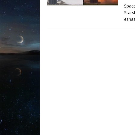
SpaceX
Starsh
esnas