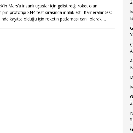
2
’in Mars’a insanlı uçuşlar için geliştirdiği roket olan
M
ip’in prototipi SN4 test sırasında infilak etti. Kameralar test
B
ında kayıtta olduğu için roketin patlaması canlı olarak
…
G
Y
Ç
A
A
K
D
M
G
Z
N
S
G