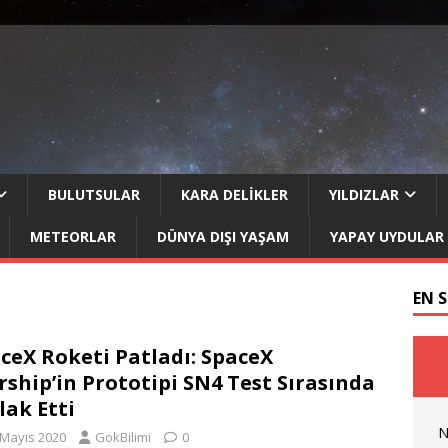
BULUTSULAR
KARA DELIKLER
YILDIZLAR
METEORLAR
DÜNYA DIŞI YAŞAM
YAPAY UYDULAR
EN 
ceX Roketi Patladı: SpaceX
rship’in Prototipi SN4 Test Sırasında
ilak Etti
N
 Mayıs 2020
GokBilimi
0