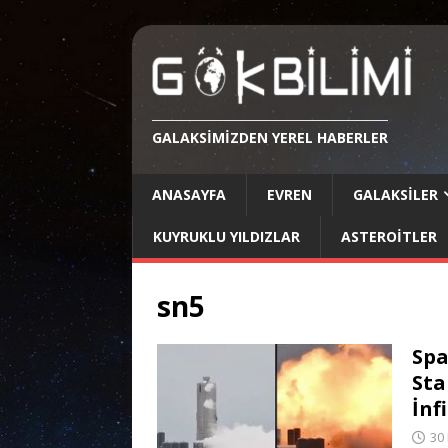
GALAKSIMIZDEN YEREL HABERLER
ANASAYFA
EVREN
GALAKSILER
KUYRUKLU YILDIZLAR
ASTEROITLER
sn5
Spa
Sta
İnf
30