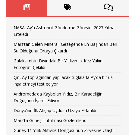
NASA, Ay’a Astronot Gönderme Görevini 2027 Yılına
Erteledi
Mars’tan Gelen Mineral, Gezegende En Başından Beri
Su Olduğunu Ortaya Çıkardı
Galaksimizin Dışındaki Bir Yıldızın İlk Kez Yakın
Fotoğrafı Çekildi
Çin, Ay toprağından yapılacak tuğlalarla Ay’da bir üs
inşa etmeyi test ediyor
Andromeda’da Kaybolan Yıldız, Bir Karadeliğin
Doğuşunu İşaret Ediyor
Dünya’nın İlk Ahşap Uydusu Uzaya Fırlatıldı
Mars’ta Güneş Tutulması Gözlemlendi
Güneş 11 Yıllık Aktivite Döngüsünün Zirvesine Ulaştı