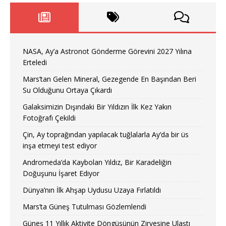
NASA, Ay’a Astronot Gönderme Görevini 2027 Yılına
Erteledi
Mars’tan Gelen Mineral, Gezegende En Başından Beri
Su Olduğunu Ortaya Çıkardı
Galaksimizin Dışındaki Bir Yıldızın İlk Kez Yakın
Fotoğrafı Çekildi
Çin, Ay toprağından yapılacak tuğlalarla Ay’da bir üs
inşa etmeyi test ediyor
Andromeda’da Kaybolan Yıldız, Bir Karadeliğin
Doğuşunu İşaret Ediyor
Dünya’nın İlk Ahşap Uydusu Uzaya Fırlatıldı
Mars’ta Güneş Tutulması Gözlemlendi
Güneş 11 Yıllık Aktivite Döngüsünün Zirvesine Ulaştı