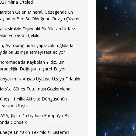
027 Yılına Erteledi
ars’tan Gelen Mineral, Gezegende En
aşından Beri Su Olduğunu Ortaya Çıkardı
alaksimizin Dışındaki Bir Yıldızın İlk Kez
akın Fotoğrafı Çekildi
in, Ay toprağından yapılacak tuğlalarla
y’da bir üs inşa etmeyi test ediyor
ndromeda’da Kaybolan Yıldız, Bir
aradeliğin Doğuşunu İşaret Ediyor
ünya’nın İlk Ahşap Uydusu Uzaya Fırlatıldı
ars’ta Güneş Tutulması Gözlemlendi
üneş 11 Yıllık Aktivite Döngüsünün
irvesine Ulaştı
ASA, Jüpiter’in Uydusu Europa’ya Bir
onda Gönderdi
üneş’e En Yakın Tek Yıldızlı Sistemin