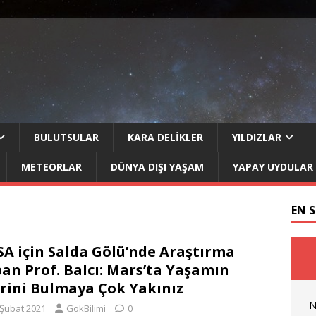
BULUTSULAR
KARA DELIKLER
YILDIZLAR
METEORLAR
DÜNYA DIŞI YAŞAM
YAPAY UYDULAR
EN 
A için Salda Gölü’nde Araştırma
an Prof. Balcı: Mars’ta Yaşamın
erini Bulmaya Çok Yakınız
N
 Şubat 2021
GokBilimi
0