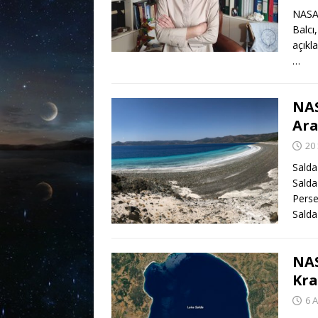
NASA 
Balcı
açıkl
…
NAS
Ara
20
Salda
Salda
Perse
Salda
NAS
Kra
6 