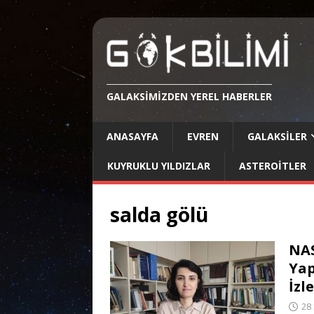
GALAKSIMIZDEN YEREL HABERLER
ANASAYFA
EVREN
GALAKSILER
KUYRUKLU YILDIZLAR
ASTEROITLER
salda gölü
NAS
Yap
İzl
28