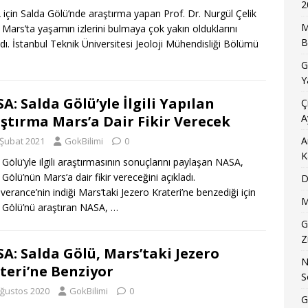
2
için Salda Gölü’nde araştırma yapan Prof. Dr. Nurgül Çelik
M
, Mars’ta yaşamın izlerini bulmaya çok yakın olduklarını
B
adı. İstanbul Teknik Üniversitesi Jeoloji Mühendisliği Bölümü
G
Y
A: Salda Gölü’yle İlgili Yapılan
Ç
A
ştırma Mars’a Dair Fikir Verecek
A
 Şubat 2021
GokBilimi
0
K
 Gölü’yle ilgili araştırmasının sonuçlarını paylaşan NASA,
 Gölü’nün Mars’a dair fikir vereceğini açıkladı.
D
verance’nin indiği Mars’taki Jezero Krateri’ne benzediği için
M
 Gölü’nü araştıran NASA,
…
G
Z
A: Salda Gölü, Mars’taki Jezero
N
teri’ne Benziyor
S
Ağustos 2020
GokBilimi
0
G