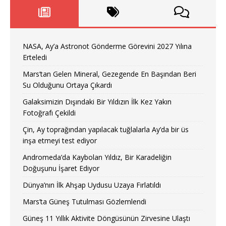
NASA, Ay’a Astronot Gönderme Görevini 2027 Yılına
Erteledi
Mars’tan Gelen Mineral, Gezegende En Başından Beri
Su Olduğunu Ortaya Çıkardı
Galaksimizin Dışındaki Bir Yıldızın İlk Kez Yakın
Fotoğrafı Çekildi
Çin, Ay toprağından yapılacak tuğlalarla Ay’da bir üs
inşa etmeyi test ediyor
Andromeda’da Kaybolan Yıldız, Bir Karadeliğin
Doğuşunu İşaret Ediyor
Dünya’nın İlk Ahşap Uydusu Uzaya Fırlatıldı
Mars’ta Güneş Tutulması Gözlemlendi
Güneş 11 Yıllık Aktivite Döngüsünün Zirvesine Ulaştı