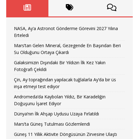
NASA, Ay’a Astronot Gönderme Görevini 2027 Yılına
Erteledi
Mars’tan Gelen Mineral, Gezegende En Başından Beri
Su Olduğunu Ortaya Çıkardı
Galaksimizin Dışındaki Bir Yıldızın İlk Kez Yakın
Fotoğrafı Çekildi
Çin, Ay toprağından yapılacak tuğlalarla Ay’da bir üs
inşa etmeyi test ediyor
Andromeda’da Kaybolan Yıldız, Bir Karadeliğin
Doğuşunu İşaret Ediyor
Dünya’nın İlk Ahşap Uydusu Uzaya Fırlatıldı
Mars’ta Güneş Tutulması Gözlemlendi
Güneş 11 Yıllık Aktivite Döngüsünün Zirvesine Ulaştı