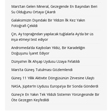
Mars’tan Gelen Mineral, Gezegende En Başından Beri
Su Olduğunu Ortaya Çıkardı
Galaksimizin Dışındaki Bir Yıldızın İlk Kez Yakın
Fotoğrafı Çekildi
Çin, Ay toprağından yapılacak tuğlalarla Ay’da bir üs
inşa etmeyi test ediyor
Andromeda’da Kaybolan Yıldız, Bir Karadeliğin
Doğuşunu İşaret Ediyor
Dünya’nın İlk Ahşap Uydusu Uzaya Fırlatıldı
Mars’ta Güneş Tutulması Gözlemlendi
Güneş 11 Yıllık Aktivite Döngüsünün Zirvesine Ulaştı
NASA, Jüpiter’in Uydusu Europa’ya Bir Sonda Gönderdi
Güneş’e En Yakın Tek Yıldızlı Sistemin Yörüngesinde Bir
Öte Gezegen Keşfedildi