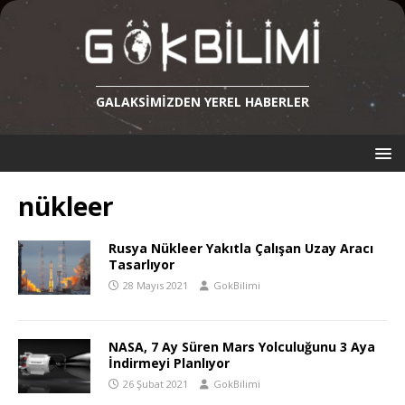
GALAKSIMIZDEN YEREL HABERLER
nükleer
Rusya Nükleer Yakıtla Çalışan Uzay Aracı
Tasarlıyor
28 Mayıs 2021
GokBilimi
NASA, 7 Ay Süren Mars Yolculuğunu 3 Aya
İndirmeyi Planlıyor
26 Şubat 2021
GokBilimi