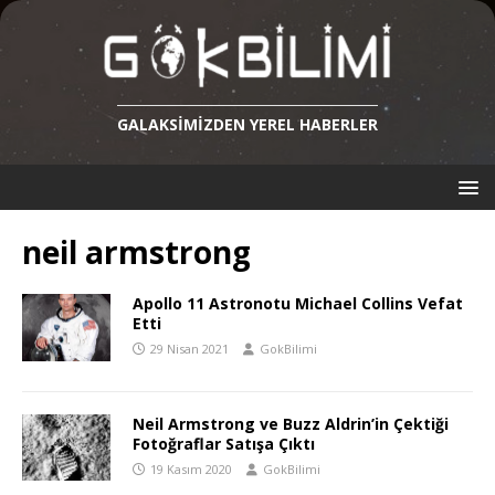
GALAKSIMIZDEN YEREL HABERLER
neil armstrong
Apollo 11 Astronotu Michael Collins Vefat
Etti
29 Nisan 2021
GokBilimi
Neil Armstrong ve Buzz Aldrin’in Çektiği
Fotoğraflar Satışa Çıktı
19 Kasım 2020
GokBilimi