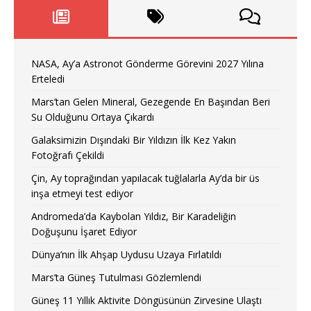
NASA, Ay’a Astronot Gönderme Görevini 2027 Yılına
Erteledi
Mars’tan Gelen Mineral, Gezegende En Başından Beri
Su Olduğunu Ortaya Çıkardı
Galaksimizin Dışındaki Bir Yıldızın İlk Kez Yakın
Fotoğrafı Çekildi
Çin, Ay toprağından yapılacak tuğlalarla Ay’da bir üs
inşa etmeyi test ediyor
Andromeda’da Kaybolan Yıldız, Bir Karadeliğin
Doğuşunu İşaret Ediyor
Dünya’nın İlk Ahşap Uydusu Uzaya Fırlatıldı
Mars’ta Güneş Tutulması Gözlemlendi
Güneş 11 Yıllık Aktivite Döngüsünün Zirvesine Ulaştı