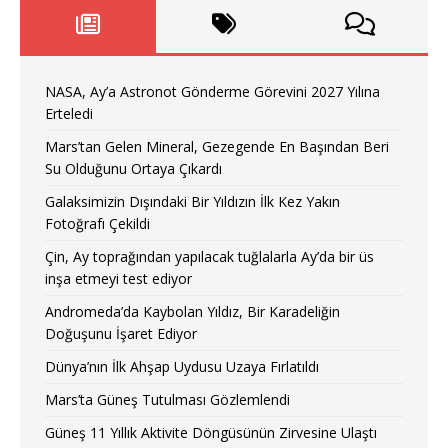
NASA, Ay’a Astronot Gönderme Görevini 2027 Yılına
Erteledi
Mars’tan Gelen Mineral, Gezegende En Başından Beri
Su Olduğunu Ortaya Çıkardı
Galaksimizin Dışındaki Bir Yıldızın İlk Kez Yakın
Fotoğrafı Çekildi
Çin, Ay toprağından yapılacak tuğlalarla Ay’da bir üs
inşa etmeyi test ediyor
Andromeda’da Kaybolan Yıldız, Bir Karadeliğin
Doğuşunu İşaret Ediyor
Dünya’nın İlk Ahşap Uydusu Uzaya Fırlatıldı
Mars’ta Güneş Tutulması Gözlemlendi
Güneş 11 Yıllık Aktivite Döngüsünün Zirvesine Ulaştı