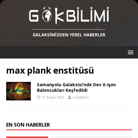
GALAKSIMIZDEN YEREL HABERLER
max plank enstitüsü
Samanyolu Galaksisi’nde Dev X-Işını
Baloncukları Keşfedildi
11 Aralık 2020
GokBilimi
EN SON HABERLER