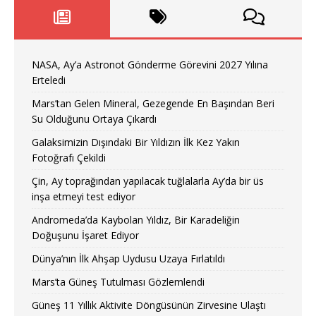
NASA, Ay’a Astronot Gönderme Görevini 2027 Yılına
Erteledi
Mars’tan Gelen Mineral, Gezegende En Başından Beri
Su Olduğunu Ortaya Çıkardı
Galaksimizin Dışındaki Bir Yıldızın İlk Kez Yakın
Fotoğrafı Çekildi
Çin, Ay toprağından yapılacak tuğlalarla Ay’da bir üs
inşa etmeyi test ediyor
Andromeda’da Kaybolan Yıldız, Bir Karadeliğin
Doğuşunu İşaret Ediyor
Dünya’nın İlk Ahşap Uydusu Uzaya Fırlatıldı
Mars’ta Güneş Tutulması Gözlemlendi
Güneş 11 Yıllık Aktivite Döngüsünün Zirvesine Ulaştı