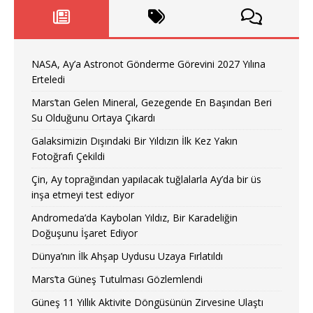
NASA, Ay’a Astronot Gönderme Görevini 2027 Yılına
Erteledi
Mars’tan Gelen Mineral, Gezegende En Başından Beri
Su Olduğunu Ortaya Çıkardı
Galaksimizin Dışındaki Bir Yıldızın İlk Kez Yakın
Fotoğrafı Çekildi
Çin, Ay toprağından yapılacak tuğlalarla Ay’da bir üs
inşa etmeyi test ediyor
Andromeda’da Kaybolan Yıldız, Bir Karadeliğin
Doğuşunu İşaret Ediyor
Dünya’nın İlk Ahşap Uydusu Uzaya Fırlatıldı
Mars’ta Güneş Tutulması Gözlemlendi
Güneş 11 Yıllık Aktivite Döngüsünün Zirvesine Ulaştı