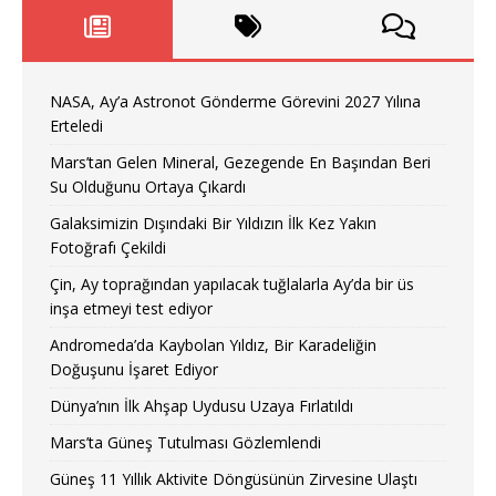
NASA, Ay’a Astronot Gönderme Görevini 2027 Yılına
Erteledi
Mars’tan Gelen Mineral, Gezegende En Başından Beri
Su Olduğunu Ortaya Çıkardı
Galaksimizin Dışındaki Bir Yıldızın İlk Kez Yakın
Fotoğrafı Çekildi
Çin, Ay toprağından yapılacak tuğlalarla Ay’da bir üs
inşa etmeyi test ediyor
Andromeda’da Kaybolan Yıldız, Bir Karadeliğin
Doğuşunu İşaret Ediyor
Dünya’nın İlk Ahşap Uydusu Uzaya Fırlatıldı
Mars’ta Güneş Tutulması Gözlemlendi
Güneş 11 Yıllık Aktivite Döngüsünün Zirvesine Ulaştı