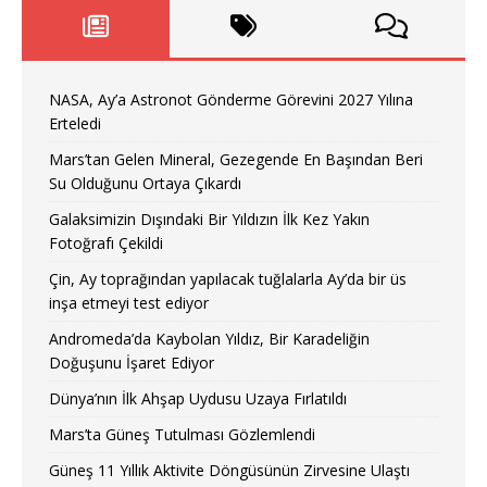
NASA, Ay’a Astronot Gönderme Görevini 2027 Yılına
Erteledi
Mars’tan Gelen Mineral, Gezegende En Başından Beri
Su Olduğunu Ortaya Çıkardı
Galaksimizin Dışındaki Bir Yıldızın İlk Kez Yakın
Fotoğrafı Çekildi
Çin, Ay toprağından yapılacak tuğlalarla Ay’da bir üs
inşa etmeyi test ediyor
Andromeda’da Kaybolan Yıldız, Bir Karadeliğin
Doğuşunu İşaret Ediyor
Dünya’nın İlk Ahşap Uydusu Uzaya Fırlatıldı
Mars’ta Güneş Tutulması Gözlemlendi
Güneş 11 Yıllık Aktivite Döngüsünün Zirvesine Ulaştı