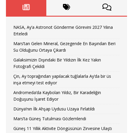
NASA, Ay’a Astronot Gönderme Görevini 2027 Yılına
Erteledi
Mars’tan Gelen Mineral, Gezegende En Başından Beri
Su Olduğunu Ortaya Çıkardı
Galaksimizin Dışındaki Bir Yıldızın İlk Kez Yakın
Fotoğrafı Çekildi
Çin, Ay toprağından yapılacak tuğlalarla Ay’da bir üs
inşa etmeyi test ediyor
Andromeda’da Kaybolan Yıldız, Bir Karadeliğin
Doğuşunu İşaret Ediyor
Dünya’nın İlk Ahşap Uydusu Uzaya Fırlatıldı
Mars’ta Güneş Tutulması Gözlemlendi
Güneş 11 Yıllık Aktivite Döngüsünün Zirvesine Ulaştı