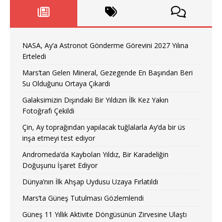
NASA, Ay’a Astronot Gönderme Görevini 2027 Yılına
Erteledi
Mars’tan Gelen Mineral, Gezegende En Başından Beri
Su Olduğunu Ortaya Çıkardı
Galaksimizin Dışındaki Bir Yıldızın İlk Kez Yakın
Fotoğrafı Çekildi
Çin, Ay toprağından yapılacak tuğlalarla Ay’da bir üs
inşa etmeyi test ediyor
Andromeda’da Kaybolan Yıldız, Bir Karadeliğin
Doğuşunu İşaret Ediyor
Dünya’nın İlk Ahşap Uydusu Uzaya Fırlatıldı
Mars’ta Güneş Tutulması Gözlemlendi
Güneş 11 Yıllık Aktivite Döngüsünün Zirvesine Ulaştı