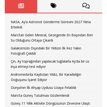
NASA, Ay’a Astronot Gönderme Görevini 2027 Yılına
Erteledi
Mars’tan Gelen Mineral, Gezegende En Başından Beri
Su Olduğunu Ortaya Çıkardı
Galaksimizin Dışındaki Bir Yıldızın İlk Kez Yakın
Fotoğrafı Çekildi
Çin, Ay toprağından yapılacak tuğlalarla Ay’da bir üs
inşa etmeyi test ediyor
Andromeda’da Kaybolan Yıldız, Bir Karadeliğin
Doğuşunu İşaret Ediyor
Dünya’nın İlk Ahşap Uydusu Uzaya Fırlatıldı
Mars’ta Güneş Tutulması Gözlemlendi
Güneş 11 Yıllık Aktivite Döngüsünün Zirvesine Ulaştı