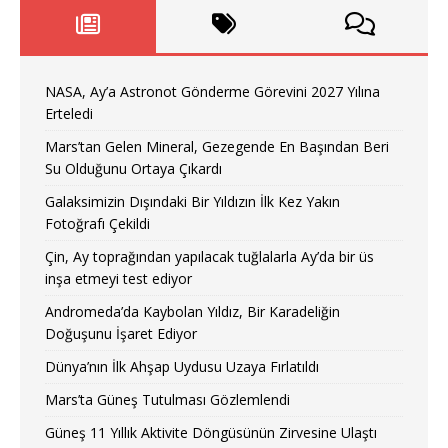
NASA, Ay’a Astronot Gönderme Görevini 2027 Yılına
Erteledi
Mars’tan Gelen Mineral, Gezegende En Başından Beri
Su Olduğunu Ortaya Çıkardı
Galaksimizin Dışındaki Bir Yıldızın İlk Kez Yakın
Fotoğrafı Çekildi
Çin, Ay toprağından yapılacak tuğlalarla Ay’da bir üs
inşa etmeyi test ediyor
Andromeda’da Kaybolan Yıldız, Bir Karadeliğin
Doğuşunu İşaret Ediyor
Dünya’nın İlk Ahşap Uydusu Uzaya Fırlatıldı
Mars’ta Güneş Tutulması Gözlemlendi
Güneş 11 Yıllık Aktivite Döngüsünün Zirvesine Ulaştı