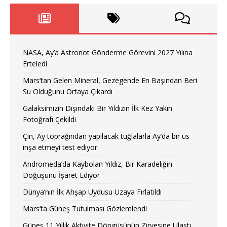
NASA, Ay’a Astronot Gönderme Görevini 2027 Yılına
Erteledi
Mars’tan Gelen Mineral, Gezegende En Başından Beri
Su Olduğunu Ortaya Çıkardı
Galaksimizin Dışındaki Bir Yıldızın İlk Kez Yakın
Fotoğrafı Çekildi
Çin, Ay toprağından yapılacak tuğlalarla Ay’da bir üs
inşa etmeyi test ediyor
Andromeda’da Kaybolan Yıldız, Bir Karadeliğin
Doğuşunu İşaret Ediyor
Dünya’nın İlk Ahşap Uydusu Uzaya Fırlatıldı
Mars’ta Güneş Tutulması Gözlemlendi
Güneş 11 Yıllık Aktivite Döngüsünün Zirvesine Ulaştı