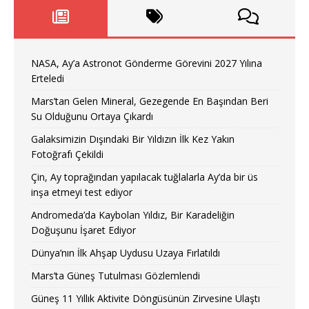
NASA, Ay’a Astronot Gönderme Görevini 2027 Yılına
Erteledi
Mars’tan Gelen Mineral, Gezegende En Başından Beri
Su Olduğunu Ortaya Çıkardı
Galaksimizin Dışındaki Bir Yıldızın İlk Kez Yakın
Fotoğrafı Çekildi
Çin, Ay toprağından yapılacak tuğlalarla Ay’da bir üs
inşa etmeyi test ediyor
Andromeda’da Kaybolan Yıldız, Bir Karadeliğin
Doğuşunu İşaret Ediyor
Dünya’nın İlk Ahşap Uydusu Uzaya Fırlatıldı
Mars’ta Güneş Tutulması Gözlemlendi
Güneş 11 Yıllık Aktivite Döngüsünün Zirvesine Ulaştı