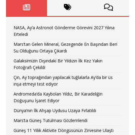
NASA, Ay’a Astronot Gönderme Görevini 2027 Yılına
Erteledi
Mars’tan Gelen Mineral, Gezegende En Başından Beri
Su Olduğunu Ortaya Çıkardı
Galaksimizin Dışındaki Bir Yıldızın İlk Kez Yakın
Fotoğrafı Çekildi
Çin, Ay toprağından yapılacak tuğlalarla Ay’da bir üs
inşa etmeyi test ediyor
Andromeda’da Kaybolan Yıldız, Bir Karadeliğin
Doğuşunu İşaret Ediyor
Dünya’nın İlk Ahşap Uydusu Uzaya Fırlatıldı
Mars’ta Güneş Tutulması Gözlemlendi
Güneş 11 Yıllık Aktivite Döngüsünün Zirvesine Ulaştı