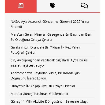
NASA, Ay’a Astronot Gönderme Görevini 2027 Yılına
Erteledi
Mars’tan Gelen Mineral, Gezegende En Başından Beri
Su Olduğunu Ortaya Çıkardı
Galaksimizin Dışındaki Bir Yıldızın İlk Kez Yakın
Fotoğrafı Çekildi
Çin, Ay toprağından yapılacak tuğlalarla Ay’da bir üs
inşa etmeyi test ediyor
Andromeda’da Kaybolan Yıldız, Bir Karadeliğin
Doğuşunu İşaret Ediyor
Dünya’nın İlk Ahşap Uydusu Uzaya Fırlatıldı
Mars’ta Güneş Tutulması Gözlemlendi
Güneş 11 Yıllık Aktivite Döngüsünün Zirvesine Ulaştı